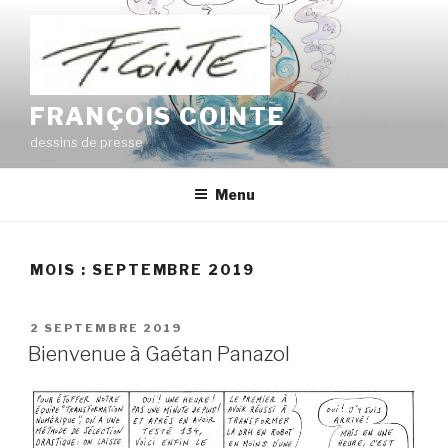
Aller
au
contenu
principal
FRANÇOIS COINTE
dessins de presse
Menu
MOIS : SEPTEMBRE 2019
PUBLIÉ
2 SEPTEMBRE 2019
LE
Bienvenue à Gaétan Panazol