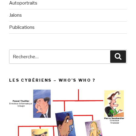
Autoportraits
Jalons
Publications
Recherche
Reche
pour
:
LES CYBÉRIENS – WHO’S WHO ?