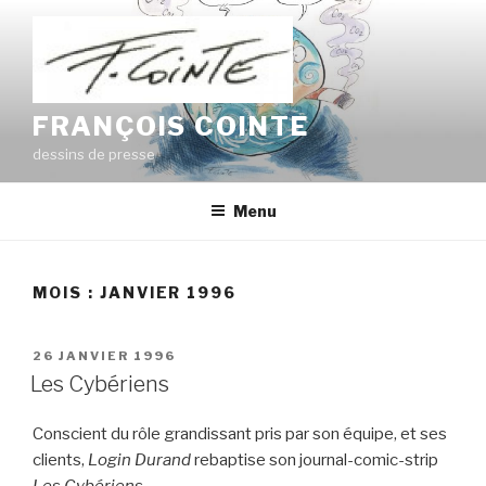
Aller
au
contenu
principal
FRANÇOIS COINTE
dessins de presse
Menu
MOIS : JANVIER 1996
PUBLIÉ
26 JANVIER 1996
LE
Les Cybériens
Conscient du rôle grandissant pris par son équipe, et ses
clients,
Login Durand
rebaptise son journal-comic-strip
Les Cybériens